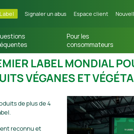
-Label
Signaler un abus
Espace client
Nouvel
uestions
Pour les
réquentes
consommateurs
EMIER LABEL MONDIAL PO
UITS VÉGANES ET VÉGÉTA
oduits de plus de 4
bel.
ment reconnu et